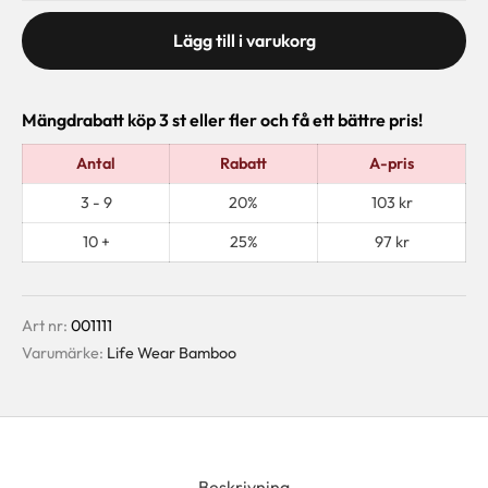
Lägg till i varukorg
Mängdrabatt köp 3 st eller fler och få ett bättre pris!
Antal
Rabatt
A-pris
3 - 9
20%
103
kr
10 +
25%
97
kr
Art nr:
001111
Varumärke:
Life Wear Bamboo
Beskrivning