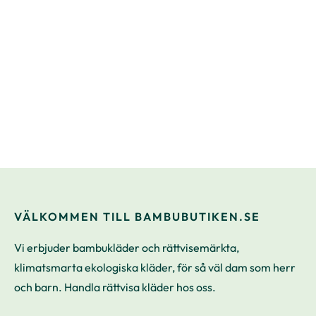
3-pack strumpor med
komfortresår Bambu
129
kr
VÄLKOMMEN TILL BAMBUBUTIKEN.SE
Vi erbjuder bambukläder och rättvisemärkta,
klimatsmarta ekologiska kläder, för så väl dam som herr
och barn. Handla rättvisa kläder hos oss.