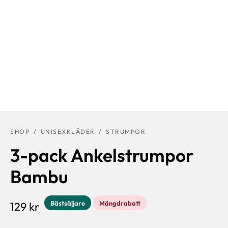
SHOP
/
UNISEXKLÄDER
/
STRUMPOR
3-pack Ankelstrumpor
Bambu
Bästsäljare
Mängdrabatt
129
kr