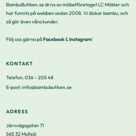
BambuButiken.se drivs av möbelföretaget LC Möbler och
har funnits på webben sedan 2008. Vi älskar bambu, och
så gör även våra kunder.
Följ oss gärna på
Facebook
&
Instagram
!
KONTAKT
Telefon:
036 – 205 48
E-post:
info@bambubutiken.se
ADRESS
Järnvägsgatan 71
565 32 Mullsjö