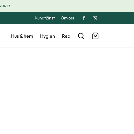
 RUNT!
Kundtjänst
Om oss
Hus & hem
Hygien
Rea