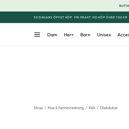
BUTIK
30 DAGARS ÖPPET KÖP · FRI FRAKT VID KÖP ÖVER 700 KR
Dam
Herr
Barn
Unisex
Acce
Shop
/
Hus & heminredning
/
Kök
/
Diskdukar