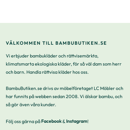
priset var:
priset är:
349 kr.
199 kr.
VÄLKOMMEN TILL BAMBUBUTIKEN.SE
Vi erbjuder bambukläder och rättvisemärkta,
klimatsmarta ekologiska kläder, för så väl dam som herr
och barn. Handla rättvisa kläder hos oss.
BambuButiken.se drivs av möbelföretaget LC Möbler och
har funnits på webben sedan 2008. Vi älskar bambu, och
så gör även våra kunder.
Följ oss gärna på
Facebook
&
Instagram
!