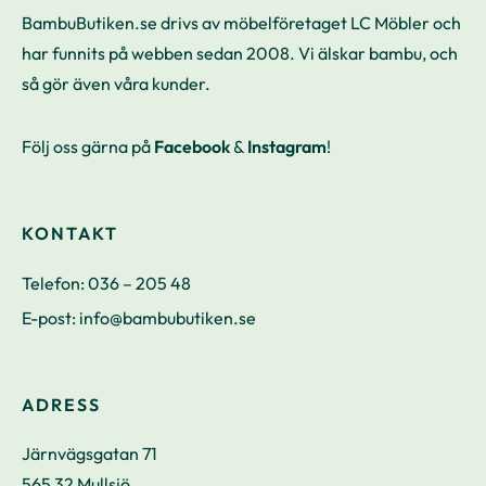
BambuButiken.se drivs av möbelföretaget LC Möbler och
har funnits på webben sedan 2008. Vi älskar bambu, och
så gör även våra kunder.
Följ oss gärna på
Facebook
&
Instagram
!
KONTAKT
Telefon:
036 – 205 48
E-post:
info@bambubutiken.se
ADRESS
Järnvägsgatan 71
565 32 Mullsjö