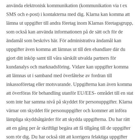
använda elektronisk kommunikation (kommunikation via t ex
SMS och e-post) i kontakterna med dig. Klarna kan komma att
lämna ut uppgifter till andra företag inom Klarnas företagsgrupp,
som också kan använda informationen på de sätt och för de
ändamål som beskrivs här. För administrativa ändamål kan
uppgifter även komma att lämnas ut till den ehandlare där du
gjort ditt inköp samt till våra särskilt utvalda partners för
kundanalys och marknadsföring. Vidare kan uppgifter komma
att lämnas ut i samband med överlåtelse av fordran till
inkassoföretag eller motsvarande. Uppgifterna kan även komma
att överföras för behandling utanför EU/EES- området till en stat
som inte har samma nivå på skyddet för personuppgifter. Klarna
värnar om skyddet för personuppgifter och kommer att införa
lämpliga skyddsåtgärder för att skydda uppgifterna. Du har rätt
att en gång per år skriftligt begära att få tillgång till de uppgifter
som rör dig. Du har också rätt att korrigera felaktiga uppgifter