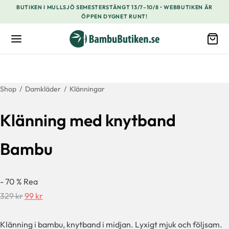
BUTIKEN I MULLSJÖ SEMESTERSTÄNGT 13/7–10/8 • WEBBUTIKEN ÄR
ÖPPEN DYGNET RUNT!
Shop
/
Damkläder
/
Klänningar
Klänning med knytband
Bambu
-
70
%
Rea
Det
Det
329
kr
99
kr
ursprungliga
nuvarande
priset
priset
Klänning i bambu, knytband i midjan. Lyxigt mjuk och följsam.