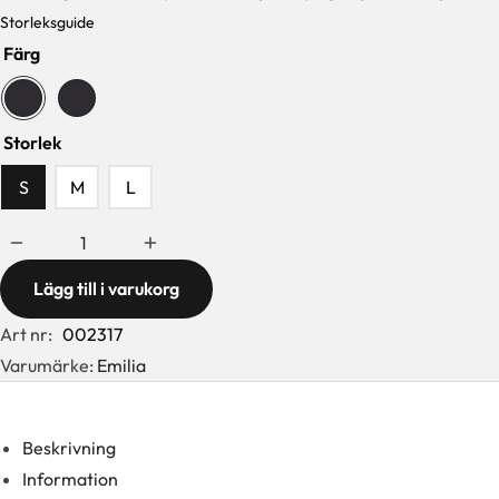
var:
är:
Storleksguide
329 kr.
99 kr.
Färg
Storlek
S
M
L
Lägg till i varukorg
Art nr:
002317
Varumärke:
Emilia
Beskrivning
Information