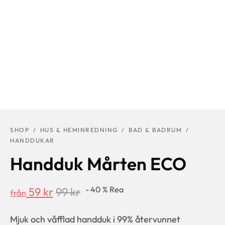
SHOP
/
HUS & HEMINREDNING
/
BAD & BADRUM
/
HANDDUKAR
Handduk Mårten ECO
-
40
%
Rea
59
kr
99
kr
från
Mjuk och våfflad handduk i 99% återvunnet