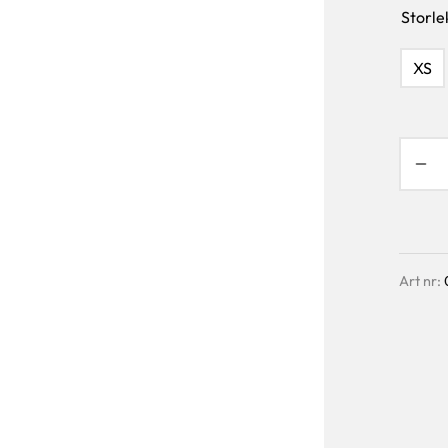
Storle
XS
Art nr: