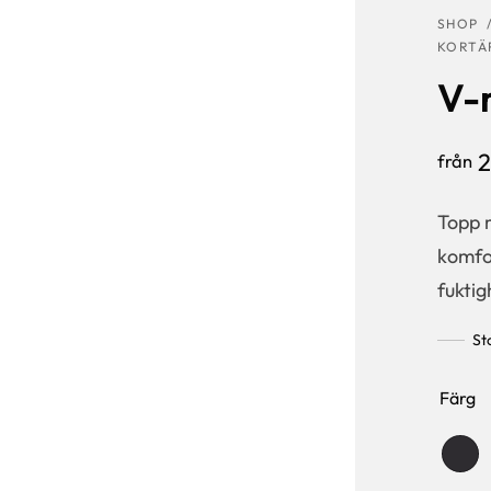
SHOP
KORTÄ
V-
från
Topp 
komfor
fukti
St
Färg