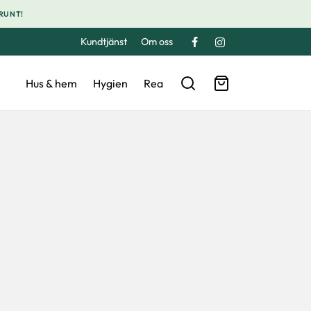
 RUNT!
Kundtjänst
Om oss
Hus & hem
Hygien
Rea