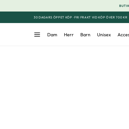
BUTIK
30 DAGARS ÖPPET KÖP · FRI FRAKT VID KÖP ÖVER 700 KR
Dam
Herr
Barn
Unisex
Acce