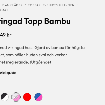
/
DAMKLÄDER
/
TOPPAR, T-SHIRTS & LINNEN
/
RMAT
ringad Topp Bambu
249
kr
med v-ringad hals. Gjord av bambu för högsta
t, som håller huden sval och verkar
ghetsreglerande. (Utgående)
orleksguide