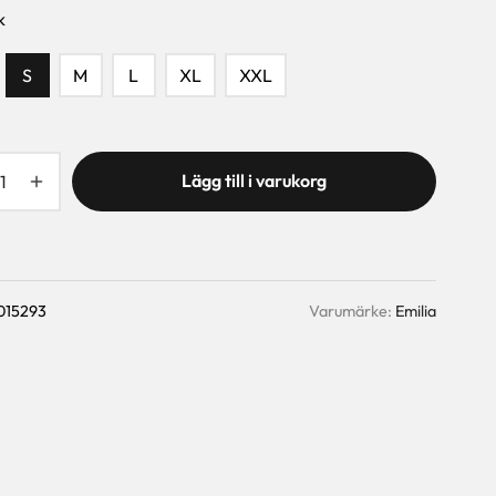
k
S
M
L
XL
XXL
Lägg till i varukorg
015293
Varumärke:
Emilia