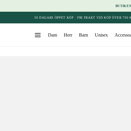
BUTIKEN
30 DAGARS ÖPPET KÖP · FRI FRAKT VID KÖP ÖVER 700 
Dam
Herr
Barn
Unisex
Accessoa