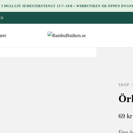
 I MULLSJÖ SEMESTERSTÄNGT 13/7–10/8 • WEBBUTIKEN ÄR ÖPPEN DYGN
KR
rer
SHOP
Ör
69
kr
Fina ö