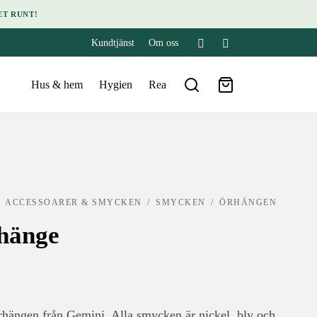
ET RUNT!
Kundtjänst
Om oss
Hus & hem
Hygien
Rea
/
ACCESSOARER & SMYCKEN
/
SMYCKEN
/
ÖRHÄNGEN
hänge
rhängen från Gemini. Alla smycken är nickel, bly och