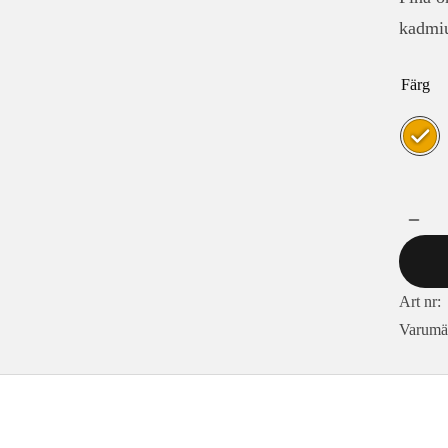
kadmiu
Färg
Art nr:
Varumä