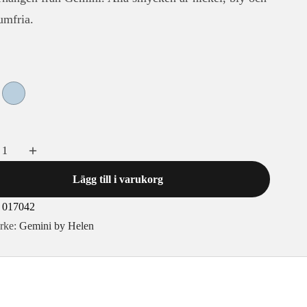
mfria.
Lägg till i varukorg
017042
rke:
Gemini by Helen