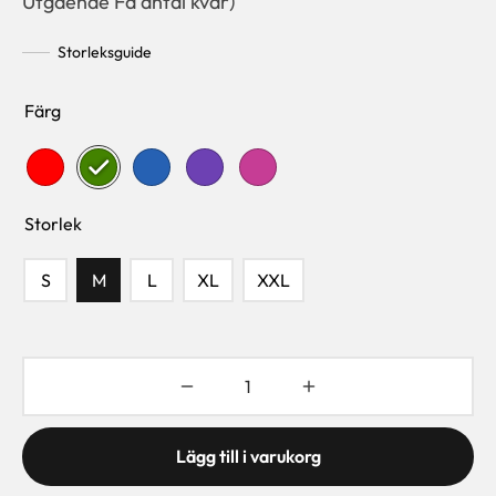
Utgående Få antal kvar)
Storleksguide
Färg
Storlek
S
M
L
XL
XXL
Lägg till i varukorg