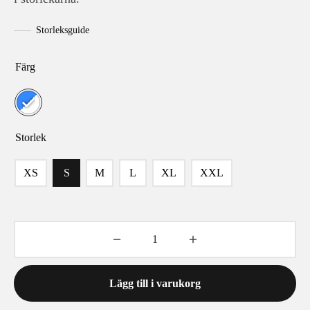
269 kr.
249 kr.
Storleksguide
Färg
Storlek
XS
S
M
L
XL
XXL
Lägg till i varukorg