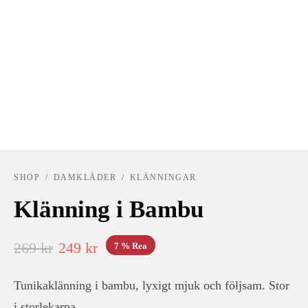
SHOP
/
DAMKLÄDER
/
KLÄNNINGAR
Klänning i Bambu
Det
Det
269
kr
249
kr
7
%
Rea
ursprungliga
nuvarande
Tunikaklänning i bambu, lyxigt mjuk och följsam. Stor
priset var:
priset är:
i storlekarna.