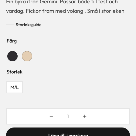
Fin byxa ifrån Gemini. Passar både till fest och
priset var:
priset är:
vardag. Fickor fram med volang . Små i storleken
499 kr.
199 kr.
Storleksguide
Färg
Storlek
M/L
Lägg till i varukorg