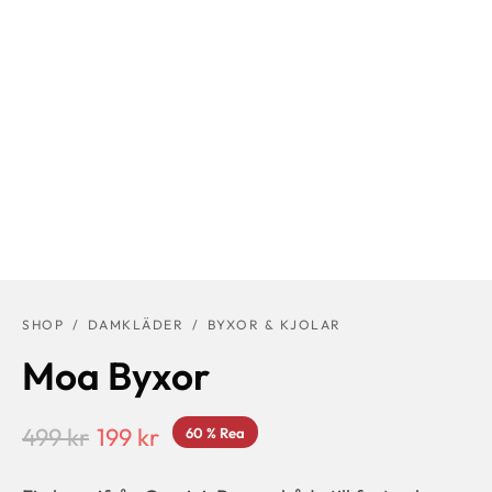
SHOP
/
DAMKLÄDER
/
BYXOR & KJOLAR
Moa Byxor
Det
Det
499
kr
199
kr
60
%
Rea
ursprungliga
nuvarande