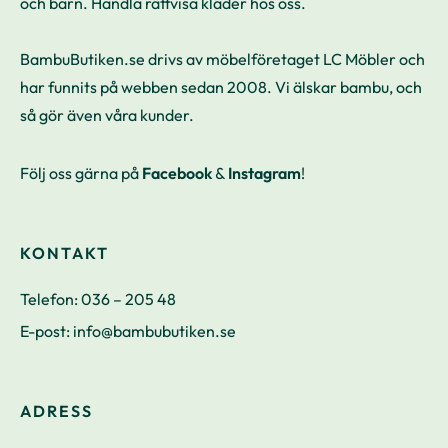
och barn. Handla rättvisa kläder hos oss.
BambuButiken.se drivs av möbelföretaget LC Möbler och
har funnits på webben sedan 2008. Vi älskar bambu, och
så gör även våra kunder.
Följ oss gärna på
Facebook
&
Instagram
!
KONTAKT
Telefon:
036 – 205 48
E-post:
info@bambubutiken.se
ADRESS