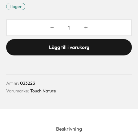
I lager
Lägg till i varukorg
Art nr:
033223
Varumärke:
Touch Nature
Beskrivning