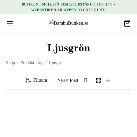
BUTIKEN I MULLSJÖ SEMESTERSTÄNGT 13/7–10/8 •
WEBBUTIKEN ÄR ÖPPEN DYGNET RUNT!
KATEGORI
Ljusgrön
Damkläder
Tröjor & jackor
Shop
Herrkläder
/
Produkt Färg
/
Ljusgrön
Tröjor & jackor
Barnkläder
Filtrera
Mössor
Nederdelar
Överdelar
FÄRG
Unisexkläder
Tröjor & jackor
STORLEK
Accessoarer & smycken