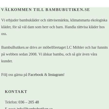
VÄLKOMMEN TILL BAMBUBUTIKEN.SE
Vi erbjuder bambukläder och rättvisemärkta, klimatsmarta ekologiska
kläder, för så väl dam som herr och barn. Handla rättvisa kläder hos
oss.
BambuButiken.se drivs av möbelföretaget LC Möbler och har funnits
på webben sedan 2008. Vi älskar bambu, och så gör även våra
kunder.
Följ oss gärna på
Facebook
&
Instagram
!
KONTAKT
Telefon:
036 – 205 48
E-post:
info@bambubutiken.se